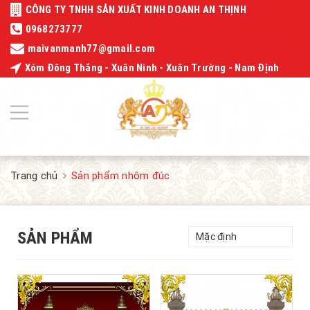
CÔNG TY TNHH SẢN XUẤT KINH DOANH AN THỊNH
0968273777
maivanmanh77@gmail.com
Xóm Đông Thắng - Xuân Ninh - Xuân Trường - Nam Định
Trang chủ
Sản phẩm nhôm đúc
SẢN PHẨM
Mặc định