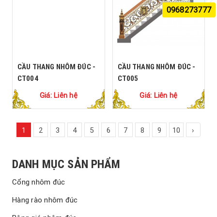
0968273777
CẦU THANG NHÔM ĐÚC -
CẦU THANG NHÔM ĐÚC -
CT004
CT005
Giá: Liên hệ
Giá: Liên hệ
1
2
3
4
5
6
7
8
9
10
›
DANH MỤC SẢN PHẨM
Cổng nhôm đúc
Hàng rào nhôm đúc